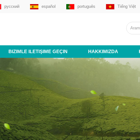
русский
español
português
Tiếng Việt
BIZIMLE ILETIŞIME GEÇIN
HAKKIMIZDA