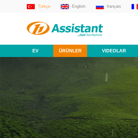
Türkçe
English
français
EV
ÜRÜNLER
VIDEOLAR