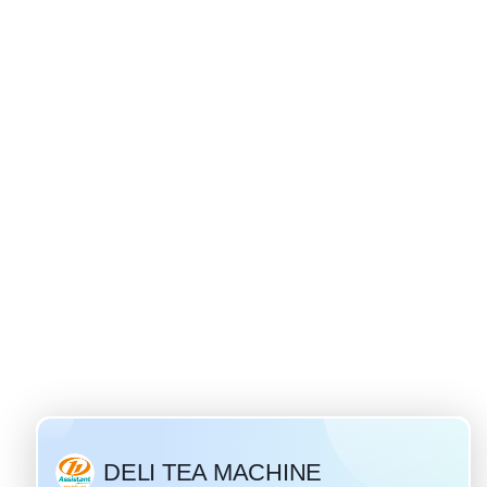
y kökenli
19
n popüler ve
 "Ivan Çay"
lan Tarih bin
amanlarda