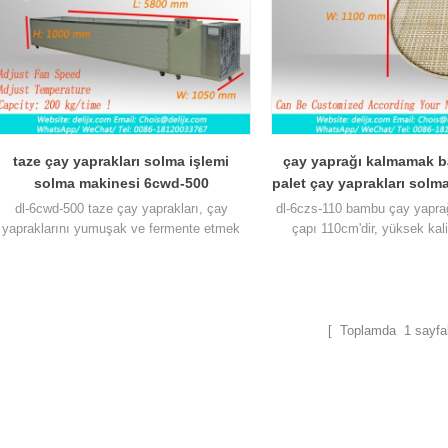
taze çay yaprakları solma işlemi
çay yaprağı kalmamak 
solma makinesi 6cwd-500
palet çay yaprakları solm
dl-6cwd-500 taze çay yaprakları, çay
dl-6czs-110 bambu çay yaprağ
yapraklarını yumuşak ve fermente etmek
çapı 110cm'dir, yüksek kal
için kullanılan solma makinesi, çimlerin
kabuğu kullanın, & nbsp; 
kokusunu giderir.
alabilen, doğal solma çay kalit
hale getirir.
[ Toplamda
1
sayfal