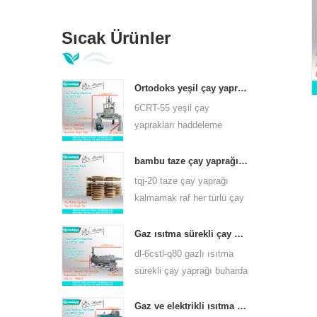
Sıcak Ürünler
Ortodoks yeşil çay yaprakları haddeleme makinesi 6crt-55
6CRT-55 yeşil çay
yaprakları haddeleme
makinesi varil çapı 550mm,
yükseklik 400mm,
bambu taze çay yaprağı kalmamak raf tqj-20
verimlilik 75kg / s
tqj-20 taze çay yaprağı
kalmamak raf her türlü çay
için kullanabilirsiniz bambu
ve paslanmaz çelik levha
Gaz ısıtma sürekli çay yaprağı buhar makinesi çay çeşitleri için 6cstl-q80
vardır.
dl-6cstl-q80 gazlı ısıtma
sürekli çay yaprağı buharda
pişirme makinesi yeşil çay,
oolong çayı ve diğerleri gibi
Gaz ve elektrikli ısıtma yeşil çay yaprağı kurutma makinesi 6chz-q14