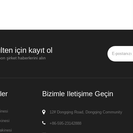
lten için kayıt ol
on şirket haberlerini alın
ler
Bizimle Iletişime Geçin
inesi
12# Dongqing Road, Dongqing Community
kinesi
+86-595-23142888
akinesi