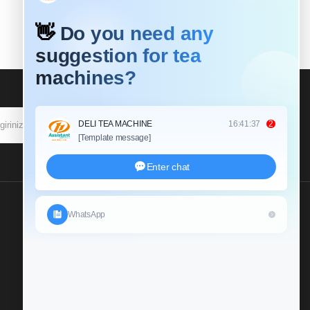
ABONE OL
Bize Bir Soruşturma
Gönderin