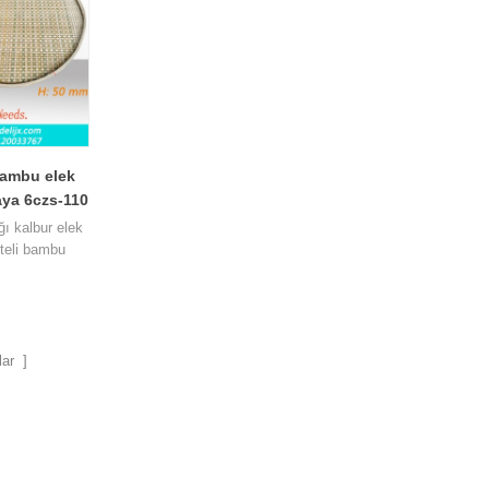
bambu elek
aya 6czs-110
ı kalbur elek
iteli bambu
daha nefes
esini daha iyi
ar ]