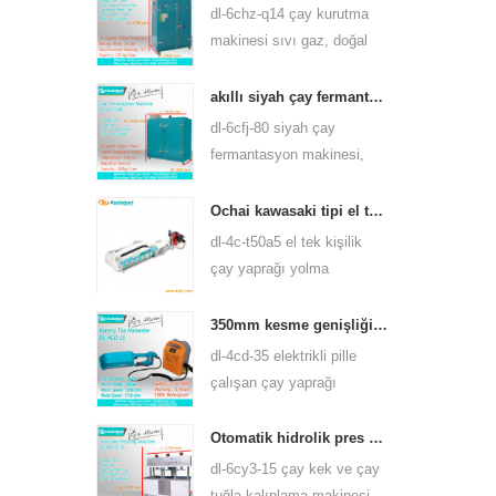
birçok çay türü için
dl-6chz-q14 çay kurutma
kullanabilirsiniz.
makinesi sıvı gaz, doğal
gaz ve elektrik kullanabilir,
yeşil çay, siyah çay, oolong
akıllı siyah çay fermantasyon makinesi 6cfj-80
çayı vb. Gibi her türlü çayı
dl-6cfj-80 siyah çay
kurutabilir.
fermantasyon makinesi,
esas olarak siyah çayın
işlenmesinde kullanılır,
Ochai kawasaki tipi el tek kişilik çay yaprağı yolma hasat makinesi 4c-t50a5
siyah çayın daha iyi
dl-4c-t50a5 el tek kişilik
mayalanmasına izin verir.
çay yaprağı yolma
makinesi kesme genişliği
450mm, 500mm, 600mm,
350mm kesme genişliği elektrikli pil kumandalı çay yaprağı çayı yolma makinesi 4cd-35
huasheng 1e34f benzinli
dl-4cd-35 elektrikli pille
motor kullanın.
çalışan çay yaprağı
toplayıcı hasat makinesi
kesme genişliği, sırt
Otomatik hidrolik pres çay kek çay tuğla presleme makinesi 6cy3-15
çantası lityum pil veya
dl-6cy3-15 çay kek ve çay
kurşun asit batarya
tuğla kalıplama makinesi