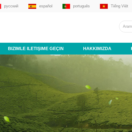
русский
español
português
Tiếng Việt
BIZIMLE ILETIŞIME GEÇIN
HAKKIMIZDA