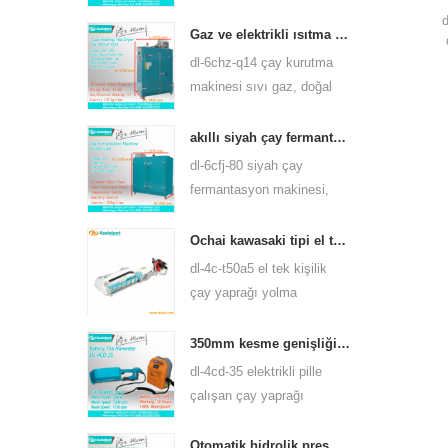
pişirme makinesi yeşil çay,
oolong çayı ve diğerleri gibi
Gaz ve elektrikli ısıtma yeşil çay yaprağı kurutma makinesi 6chz-q14
birçok çay türü için
s
dl-6chz-q14 çay kurutma
kullanabilirsiniz.
makinesi sıvı gaz, doğal
gaz ve elektrik kullanabilir,
yeşil çay, siyah çay, oolong
akıllı siyah çay fermantasyon makinesi 6cfj-80
çayı vb. Gibi her türlü çayı
dl-6cfj-80 siyah çay
kurutabilir.
fermantasyon makinesi,
esas olarak siyah çayın
işlenmesinde kullanılır,
Ochai kawasaki tipi el tek kişilik çay yaprağı yolma hasat makinesi 4c-t50a5
siyah çayın daha iyi
dl-4c-t50a5 el tek kişilik
mayalanmasına izin verir.
çay yaprağı yolma
makinesi kesme genişliği
450mm, 500mm, 600mm,
350mm kesme genişliği elektrikli pil kumandalı çay yaprağı çayı yolma makinesi 4cd-35
huasheng 1e34f benzinli
dl-4cd-35 elektrikli pille
motor kullanın.
çalışan çay yaprağı
toplayıcı hasat makinesi
kesme genişliği, sırt
Otomatik hidrolik pres çay kek çay tuğla presleme makinesi 6cy3-15