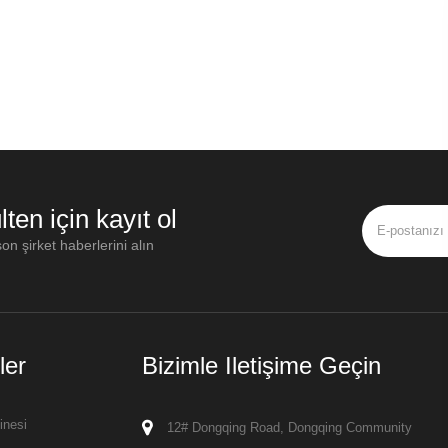
lten için kayıt ol
on şirket haberlerini alın
ler
Bizimle Iletişime Geçin
inesi
12# Dongqing Road, Dongqing Community