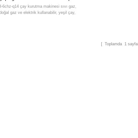
dl-6chz-q14 çay kurutma makinesi sıvı gaz,
doğal gaz ve elektrik kullanabilir, yeşil çay,
iyah çay, oolong çayı vb. Gibi her türlü çayı
kurutabilir.
[ Toplamda
1
sayfal