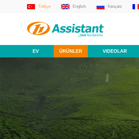
Türkçe
English
français
EV
ÜRÜNLER
VIDEOLAR