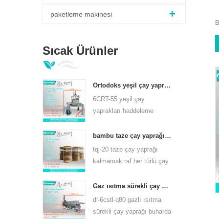
paketleme makinesi
B
Sıcak Ürünler
Ortodoks yeşil çay yaprakları haddeleme makinesi 6crt-55
6CRT-55 yeşil çay
yaprakları haddeleme
makinesi varil çapı 550mm,
yükseklik 400mm,
bambu taze çay yaprağı kalmamak raf tqj-20
verimlilik 75kg / s
tqj-20 taze çay yaprağı
kalmamak raf her türlü çay
için kullanabilirsiniz bambu
ve paslanmaz çelik levha
Gaz ısıtma sürekli çay yaprağı buhar makinesi çay çeşitleri için 6cstl-q80
vardır.
dl-6cstl-q80 gazlı ısıtma
sürekli çay yaprağı buharda