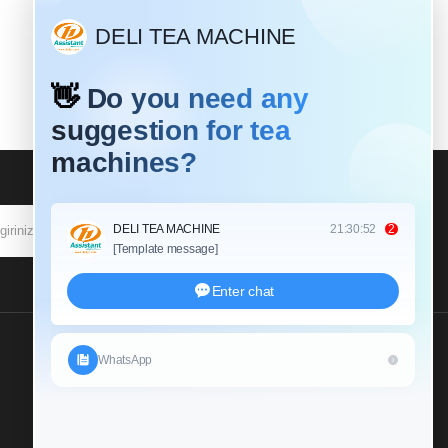
ABONE OL
Bize Bir Soruşturma
Gönderin