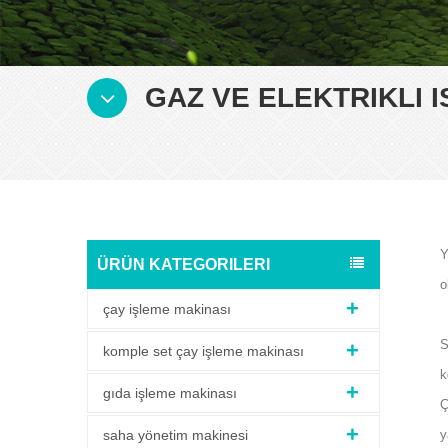
GAZ VE ELEKTRIKLI 
Y
ÜRÜN KATEGORILERI
o
çay işleme makinası
S
komple set çay işleme makinası
k
gıda işleme makinası
Ç
saha yönetim makinesi
y