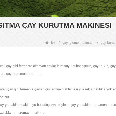
ISITMA ÇAY KURUTMA MAKINESI
Ev
/
çay işleme makinası
/
çay kurut
eşil çay gibi fermente olmayan çaylar için: suyu buharlaştırın, çayı sıkın, ça
lun, çayın aromasını arttırın.
iyah çay gibi fermente çaylar için: enzimin aktivitesi yüksek sıcaklıkla yok ed
orunur.
ay yapraklarındaki suyu buharlaştırın, böylece çay yaprakları tamamen kurutul
apraklarının aromasını arttırır.