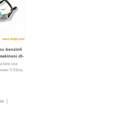
su benzinli
makinesi dl-
achine use
ower 0.81kw,
weight about
00 and 600mm.
ar ]