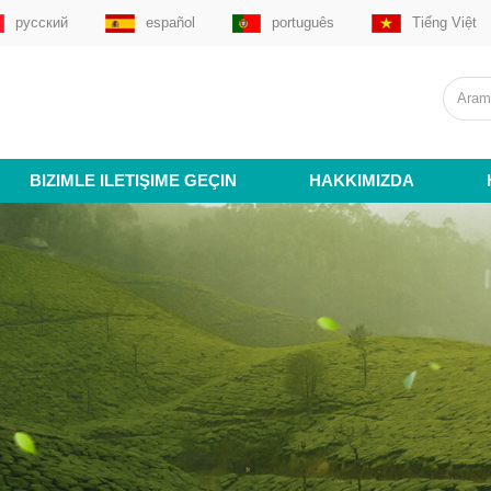
русский
español
português
Tiếng Việt
BIZIMLE ILETIŞIME GEÇIN
HAKKIMIZDA