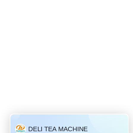
ivan çay kökenli
 28 / 2019
a'daki en popüler ve
çaydır. "Ivan Çay"
çeceği olan Tarih bin
. Eski zamanlarda