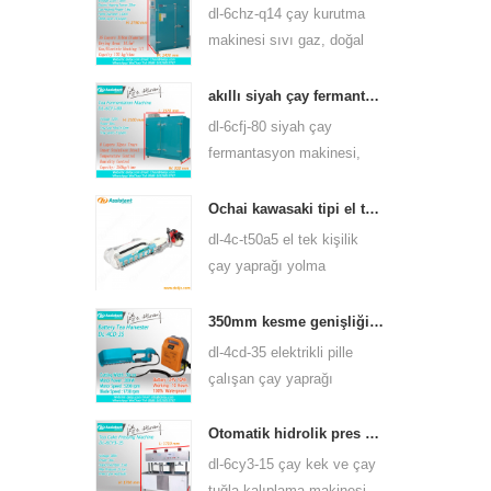
birçok çay türü için
dl-6chz-q14 çay kurutma
kullanabilirsiniz.
makinesi sıvı gaz, doğal
gaz ve elektrik kullanabilir,
yeşil çay, siyah çay, oolong
akıllı siyah çay fermantasyon makinesi 6cfj-80
çayı vb. Gibi her türlü çayı
dl-6cfj-80 siyah çay
kurutabilir.
fermantasyon makinesi,
esas olarak siyah çayın
işlenmesinde kullanılır,
Ochai kawasaki tipi el tek kişilik çay yaprağı yolma hasat makinesi 4c-t50a5
siyah çayın daha iyi
dl-4c-t50a5 el tek kişilik
mayalanmasına izin verir.
çay yaprağı yolma
makinesi kesme genişliği
450mm, 500mm, 600mm,
350mm kesme genişliği elektrikli pil kumandalı çay yaprağı çayı yolma makinesi 4cd-35
huasheng 1e34f benzinli
dl-4cd-35 elektrikli pille
motor kullanın.
çalışan çay yaprağı
toplayıcı hasat makinesi
kesme genişliği, sırt
Otomatik hidrolik pres çay kek çay tuğla presleme makinesi 6cy3-15
çantası lityum pil veya
dl-6cy3-15 çay kek ve çay
kurşun asit batarya
tuğla kalıplama makinesi