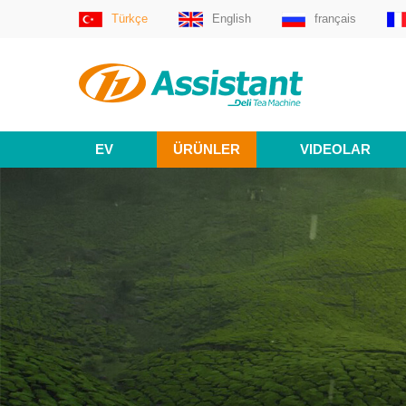
Türkçe
English
français
EV
ÜRÜNLER
VIDEOLAR