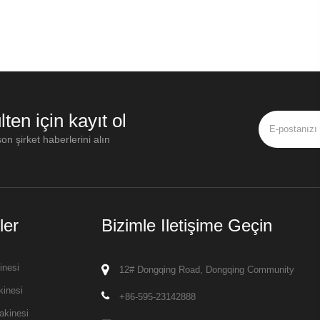
lten için kayıt ol
on şirket haberlerini alın
ler
Bizimle Iletişime Geçin
inesi
12# Dongqing Road, Dongqing Community
kinesi
+86-595-23142888
akinesi