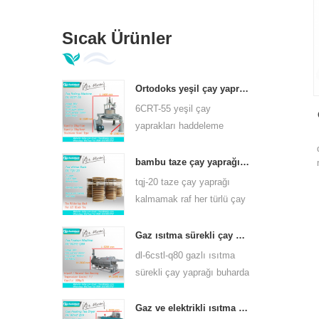
Sıcak Ürünler
Ortodoks yeşil çay yaprakları haddeleme makinesi 6crt-55
6CRT-55 yeşil çay
yaprakları haddeleme
makinesi varil çapı 550mm,
yükseklik 400mm,
bambu taze çay yaprağı kalmamak raf tqj-20
verimlilik 75kg / s
tqj-20 taze çay yaprağı
kalmamak raf her türlü çay
için kullanabilirsiniz bambu
ve paslanmaz çelik levha
Gaz ısıtma sürekli çay yaprağı buhar makinesi çay çeşitleri için 6cstl-q80
vardır.
dl-6cstl-q80 gazlı ısıtma
sürekli çay yaprağı buharda
pişirme makinesi yeşil çay,
oolong çayı ve diğerleri gibi
Gaz ve elektrikli ısıtma yeşil çay yaprağı kurutma makinesi 6chz-q14