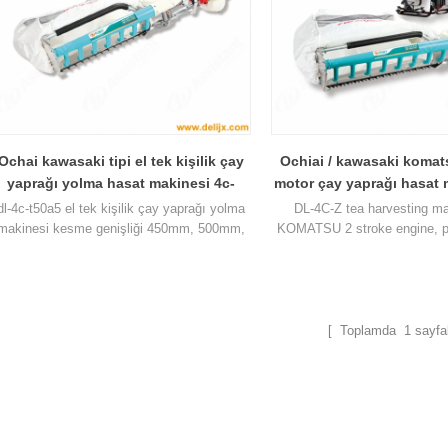
Ochai kawasaki tipi el tek kişilik çay
Ochiai / kawasaki komat
yaprağı yolma hasat makinesi 4c-
motor çay yaprağı hasat 
t50a5
4c-z
dl-4c-t50a5 el tek kişilik çay yaprağı yolma
DL-4C-Z tea harvesting m
makinesi kesme genişliği 450mm, 500mm,
KOMATSU 2 stroke engine, p
600mm, huasheng 1e34f benzinli motor
displacement 25.4CC, total 
kullanın.
9.2kg, cutting width 450, 5
[ Toplamda
1
sayfal