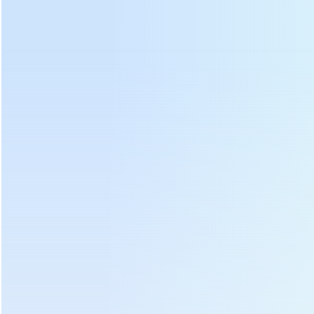
Sıcak Etiketler :
Çay Deblock Makinası