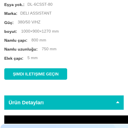
DL-6CSST-80
Eşya yok.:
DELI ASSISTANT
Marka:
380/50 V/HZ
Güç:
1000×900×1270 mm
boyut:
800 mm
Namlu çapı:
750 mm
Namlu uzunluğu:
5 mm
Elek çapı:
ŞIMDI ILETIŞIME GEÇIN
Ürün Detayları