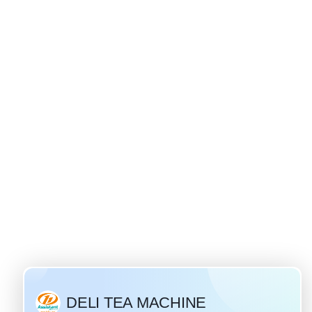
van çay kökenli
8 / 2019
daki en popüler ve
aydır. "Ivan Çay"
ceği olan Tarih bin
Eski zamanlarda