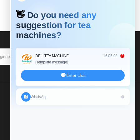
ABONE OL
Bize Bir Soruşturma
Gönderin