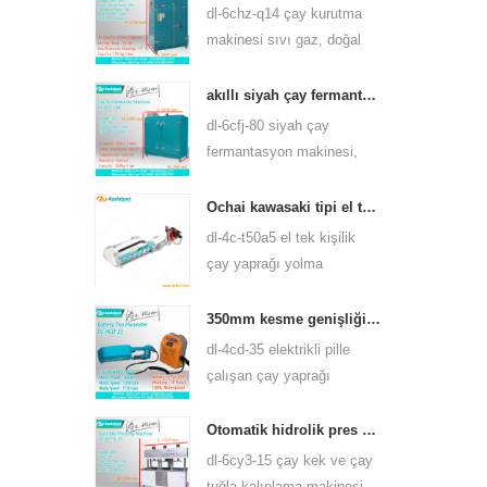
birçok çay türü için
dl-6chz-q14 çay kurutma
kullanabilirsiniz.
makinesi sıvı gaz, doğal
gaz ve elektrik kullanabilir,
yeşil çay, siyah çay, oolong
akıllı siyah çay fermantasyon makinesi 6cfj-80
çayı vb. Gibi her türlü çayı
dl-6cfj-80 siyah çay
kurutabilir.
fermantasyon makinesi,
esas olarak siyah çayın
işlenmesinde kullanılır,
Ochai kawasaki tipi el tek kişilik çay yaprağı yolma hasat makinesi 4c-t50a5
siyah çayın daha iyi
dl-4c-t50a5 el tek kişilik
mayalanmasına izin verir.
çay yaprağı yolma
makinesi kesme genişliği
450mm, 500mm, 600mm,
350mm kesme genişliği elektrikli pil kumandalı çay yaprağı çayı yolma makinesi 4cd-35
huasheng 1e34f benzinli
dl-4cd-35 elektrikli pille
motor kullanın.
çalışan çay yaprağı
toplayıcı hasat makinesi
kesme genişliği, sırt
Otomatik hidrolik pres çay kek çay tuğla presleme makinesi 6cy3-15
çantası lityum pil veya
dl-6cy3-15 çay kek ve çay
kurşun asit batarya
tuğla kalıplama makinesi