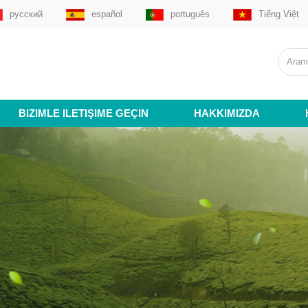
русский
español
português
Tiếng Việt
BIZIMLE ILETIŞIME GEÇIN
HAKKIMIZDA