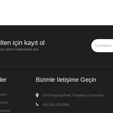
lten için kayıt ol
on şirket haberlerini alın
ler
Bizimle Iletişime Geçin
inesi
12# Dongqing Road, Dongqing Community
kinesi
+86-595-23142888
akinesi