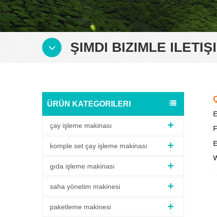
ŞIMDI BIZIMLE ILETIŞ
ÜRÜN KATEGORILERI
E
çay işleme makinası
F
E
komple set çay işleme makinası
W
gıda işleme makinası
saha yönetim makinesi
paketleme makinesi