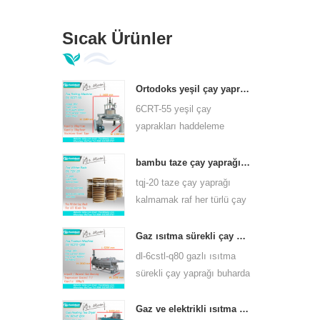
Sıcak Ürünler
Ortodoks yeşil çay yaprakları haddeleme makinesi 6crt-55
6CRT-55 yeşil çay
yaprakları haddeleme
makinesi varil çapı 550mm,
yükseklik 400mm,
bambu taze çay yaprağı kalmamak raf tqj-20
verimlilik 75kg / s
tqj-20 taze çay yaprağı
kalmamak raf her türlü çay
için kullanabilirsiniz bambu
ve paslanmaz çelik levha
Gaz ısıtma sürekli çay yaprağı buhar makinesi çay çeşitleri için 6cstl-q80
vardır.
dl-6cstl-q80 gazlı ısıtma
sürekli çay yaprağı buharda
pişirme makinesi yeşil çay,
oolong çayı ve diğerleri gibi
Gaz ve elektrikli ısıtma yeşil çay yaprağı kurutma makinesi 6chz-q14