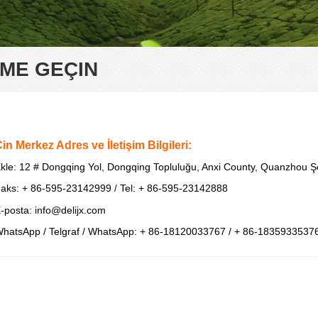
IME GEÇIN
Çin
Merkez
Adres ve İletişim Bilgileri:
kle: 12 # Dongqing Yol, Dongqing Topluluğu, Anxi County, Quanzhou Şeh
aks: + 86-595-23142999
Tel: + 86-595-23142888
/
-posta: info@delijx.com
hatsApp / Telgraf / WhatsApp: + 86-18120033767 / + 86-1835933537